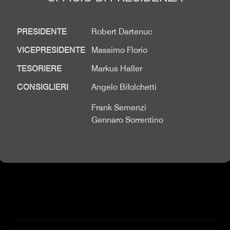
PRESIDENTE
Robert Dartenuc
VICEPRESIDENTE
Massimo Florio
TESORIERE
Markus Haller
CONSIGLIERI
Angelo Bifolchetti
Frank Semenzi
Gennaro Sorrentino