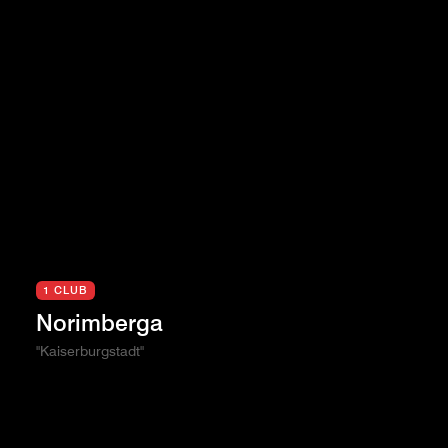
1 CLUB
Norimberga
"Kaiserburgstadt"