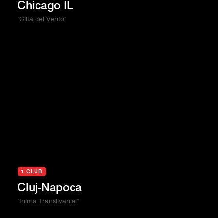
Chicago IL
"Ciità del Vento"
1 CLUB
Cluj-Napoca
"Inima Transilvaniei"