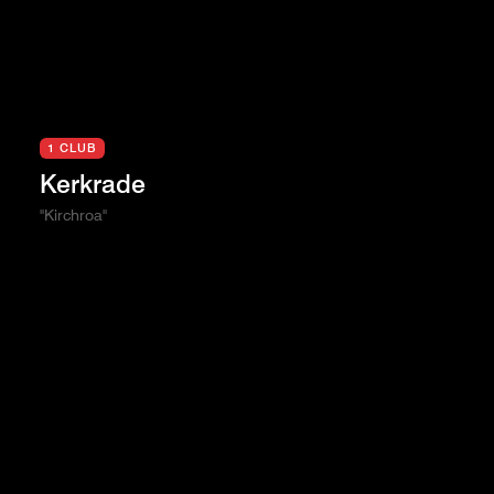
1 CLUB
Kerkrade
"Kirchroa"