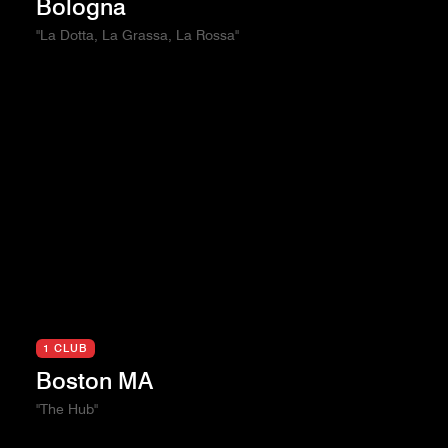
Bologna
"La Dotta, La Grassa, La Rossa"
1 CLUB
Boston MA
"The Hub"