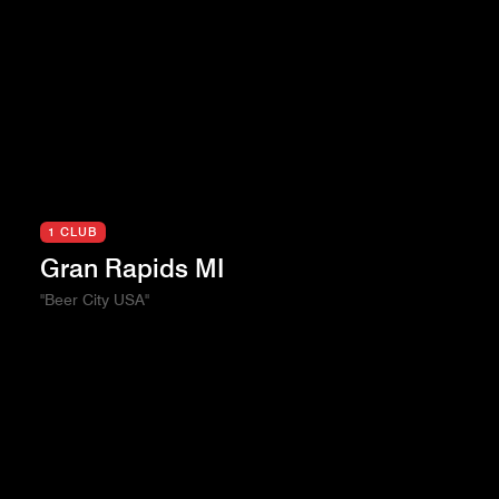
1 CLUB
Gran Rapids MI
"Beer City USA"