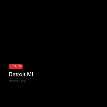
1 CLUB
Detroit MI
"Motor City"