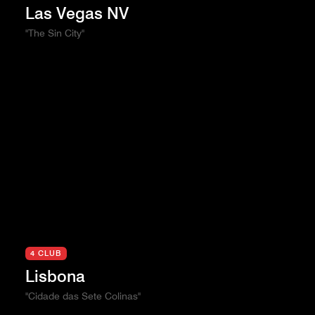
Las Vegas NV
"The Sin City"
4 CLUB
Lisbona
"Cidade das Sete Colinas"