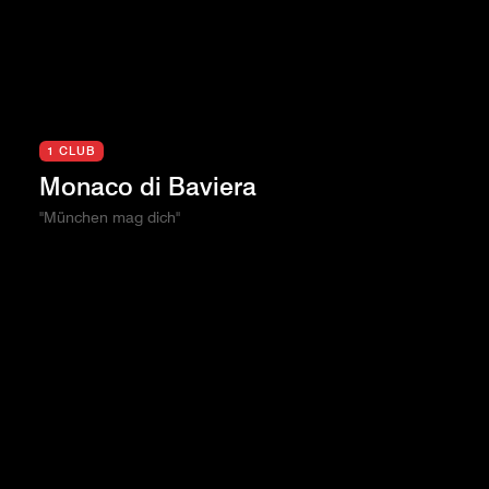
1 CLUB
Monaco di Baviera
"München mag dich"