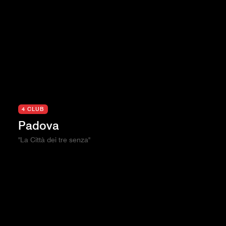
4 CLUB
Padova
"La Città dei tre senza"