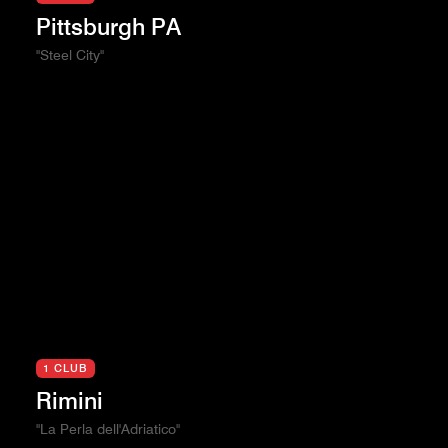
Pittsburgh PA
"Steel City"
1 CLUB
Rimini
"La Perla dell'Adriatico"