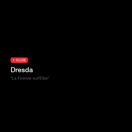
1 CLUB
Dresda
"La Firenze sull'Elba"