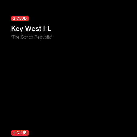
2 CLUB
Key West FL
"The Conch Republic"
1 CLUB