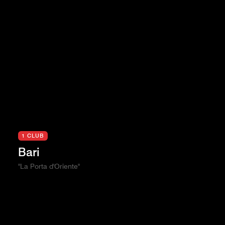
1 CLUB
Bari
"La Porta d'Oriente"