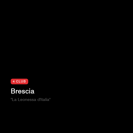
4 CLUB
Brescia
"La Leonessa d'Italia"