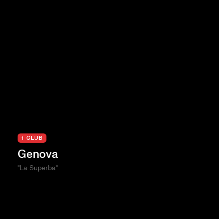
1 CLUB
Genova
"La Superba"