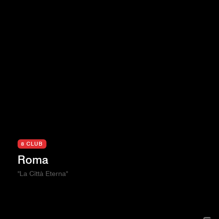
8 CLUB
Roma
"La Città Eterna"