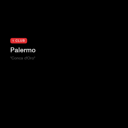
1 CLUB
Palermo
"Conca d'Oro"