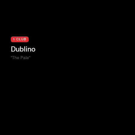
1 CLUB
Dublino
"The Pale"