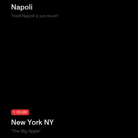
Napoli
"Vedi Napoli e poi muori"
1 CLUB
New York NY
"The Big Apple"