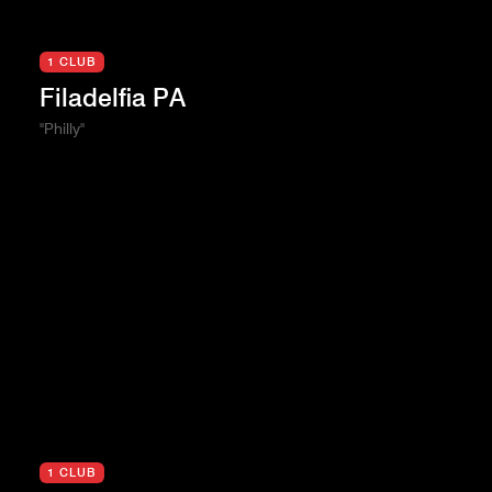
1 CLUB
Filadelfia PA
"Philly"
1 CLUB