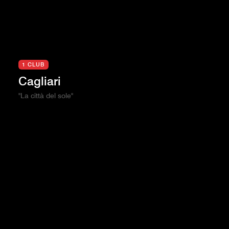
1 CLUB
Cagliari
"La città del sole"