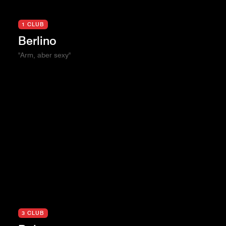
1 CLUB
Berlino
"Arm, aber sexy"
3 CLUB