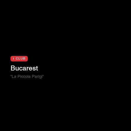
1 CLUB
Bucarest
"La Piccola Parigi"