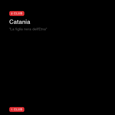
2 CLUB
Catania
"La figlia nera dell'Etna"
1 CLUB