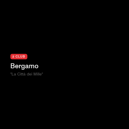
2 CLUB
Bergamo
"La Città dei Mille"