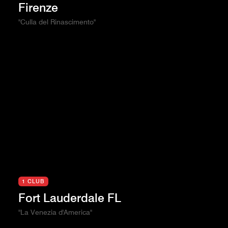
Firenze
"Culla del Rinascimento"
1 CLUB
Fort Lauderdale FL
"La Venezia d'America"