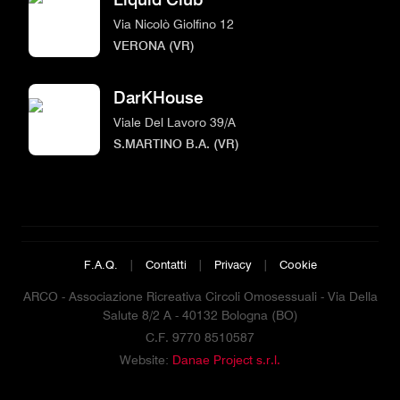
Via Nicolò Giolfino 12
VERONA (VR)
DarKHouse
Viale Del Lavoro 39/A
S.MARTINO B.A. (VR)
F.A.Q.
|
Contatti
|
Privacy
|
Cookie
ARCO - Associazione Ricreativa Circoli Omosessuali - Via Della
Salute 8/2 A - 40132 Bologna (BO)
C.F. 9770 8510587
Website:
Danae Project s.r.l.