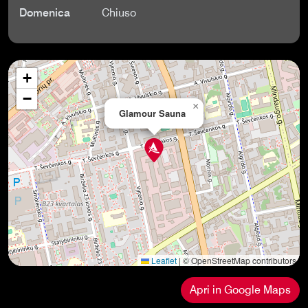
Domenica
Chiuso
+
−
×
Glamour Sauna
Leaflet
|
© OpenStreetMap contributors
Apri in Google Maps