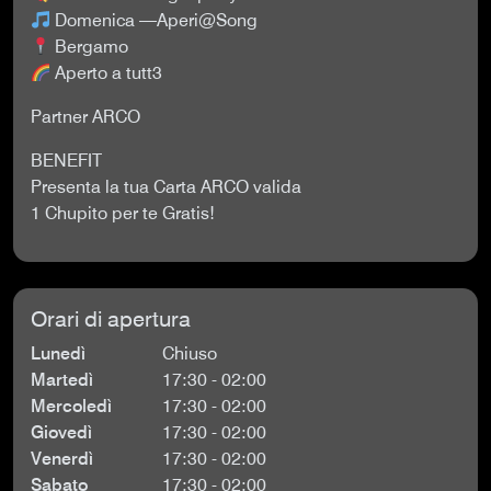
Domenica —Aperi@Song
Bergamo
Aperto a tutt3
Partner ARCO
BENEFIT
Presenta la tua Carta ARCO valida
1 Chupito per te Gratis!
Orari di apertura
Lunedì
Chiuso
Martedì
17:30 - 02:00
Mercoledì
17:30 - 02:00
Giovedì
17:30 - 02:00
Venerdì
17:30 - 02:00
Sabato
17:30 - 02:00