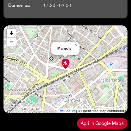
Domenica
17:30 - 02:00
+
−
×
Mamo's
Leaflet
|
© OpenStreetMap contributors
Apri in Google Maps