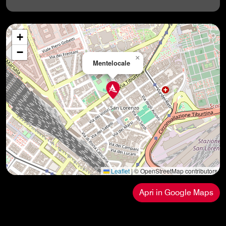
+
−
×
Mentelocale
Leaflet
|
© OpenStreetMap contributors
Apri in Google Maps