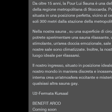
Da oltre 15 anni, la Pour Lui Sauna è una de
della regione metropolitana di Stoccarda. P
situata in una posizione perfetta, vicino al c
soli 300 metri dalla stazione della metropol
Nella nostra sauna , su una superficie di cir
potrete sperimentare una sauna rilassante,
stimolante, un'area doccia emozionale, sale
nostre sale sono climatizzate. Inoltre, la nos
luogo ideale per rilassarsi.
Il nostro ingresso, situato in posizione ideal
nostro mondo in maniera discreta e inosservat
interna crea un'atmosfera eccitante e misterio
qualsiasi altra sauna gay.
U2-Fermata Kursaal
BENEFIT ARCO
Coming soon