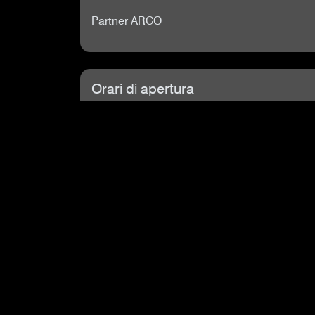
Partner ARCO
Orari di apertura
Lunedì
10:00 - 22:00
Martedì
10:00 - 21:00
Mercoledì
10:00 - 22:00
Giovedì
12:00 - 21:00
Venerdì
12:00 - 23:30
Sabato
12:00 - 23:30
Domenica
10:00 - 22:00