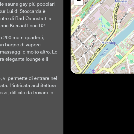
−
lle saune gay più popolari
our Lui di Stoccarda è
entro di Bad Cannstatt, a
itana Kursaal linea U2
ca 200 metri quadrati,
 un bagno di vapore
 massaggi e molto altro. Le
tra elegante lounge è il
e, vi permette di entrare nel
a. L'intricata architettura
sa, difficile da trovare in