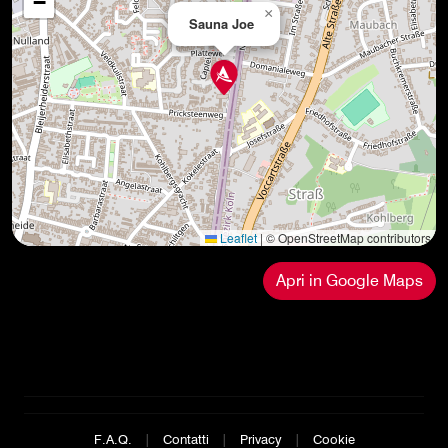
−
×
Sauna Joe
Leaflet
|
© OpenStreetMap contributors
Apri in Google Maps
F.A.Q.
|
Contatti
|
Privacy
|
Cookie