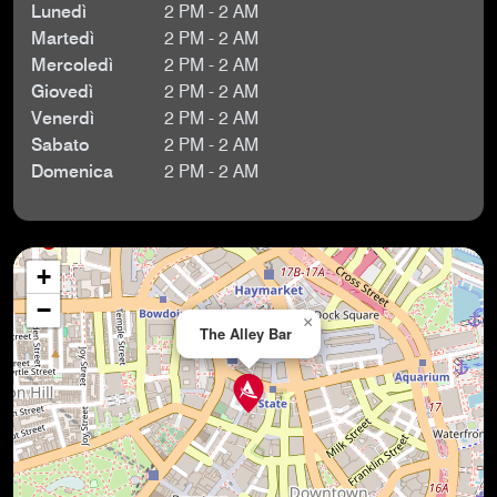
Lunedì
2 PM - 2 AM
Martedì
2 PM - 2 AM
Mercoledì
2 PM - 2 AM
Giovedì
2 PM - 2 AM
Venerdì
2 PM - 2 AM
Sabato
2 PM - 2 AM
Domenica
2 PM - 2 AM
+
−
×
The Alley Bar