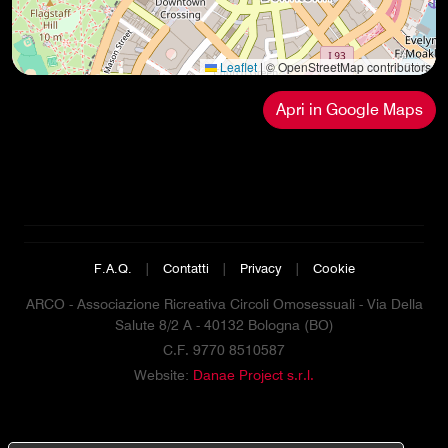
Leaflet
|
© OpenStreetMap contributors
Apri in Google Maps
F.A.Q.
|
Contatti
|
Privacy
|
Cookie
ARCO - Associazione Ricreativa Circoli Omosessuali - Via Della
Salute 8/2 A - 40132 Bologna (BO)
C.F. 9770 8510587
Website:
Danae Project s.r.l.