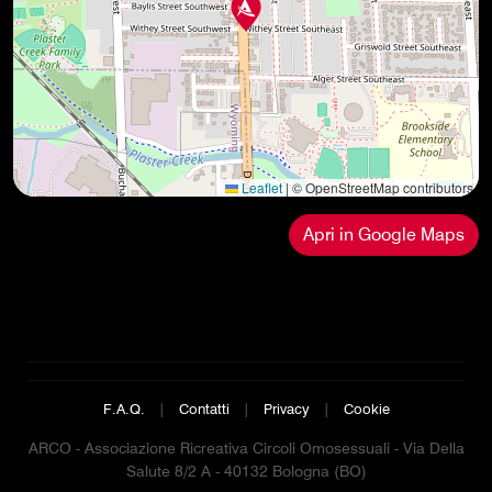
Leaflet
|
© OpenStreetMap contributors
Apri in Google Maps
F.A.Q.
|
Contatti
|
Privacy
|
Cookie
ARCO - Associazione Ricreativa Circoli Omosessuali - Via Della
Salute 8/2 A - 40132 Bologna (BO)