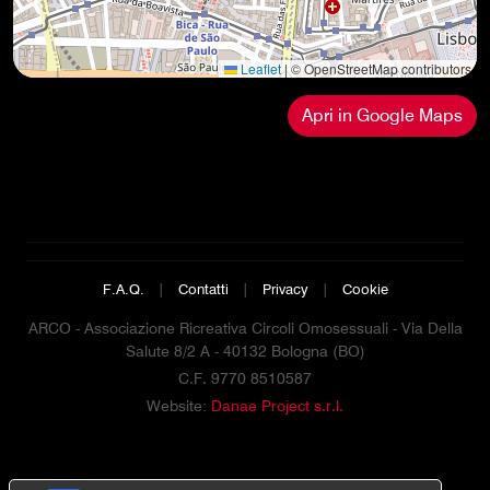
Leaflet
|
© OpenStreetMap contributors
Apri in Google Maps
F.A.Q.
|
Contatti
|
Privacy
|
Cookie
ARCO - Associazione Ricreativa Circoli Omosessuali - Via Della
Salute 8/2 A - 40132 Bologna (BO)
C.F. 9770 8510587
Website:
Danae Project s.r.l.