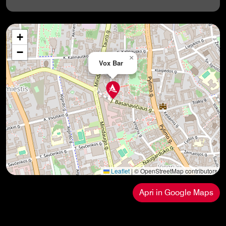
+
−
×
Vox Bar
Leaflet
|
© OpenStreetMap contributors
Apri in Google Maps