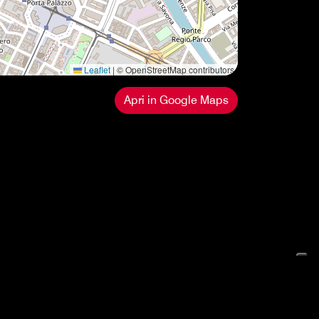
Leaflet
|
© OpenStreetMap contributors
Apri in Google Maps