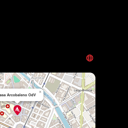
×
asa Arcobaleno OdV