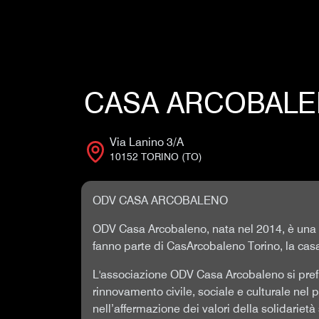
CASA ARCOBALE
Via Lanino 3/A
10152 TORINO (TO)
ODV CASA ARCOBALENO
ODV Casa Arcobaleno, nata nel 2014, è una 
fanno parte di CasArcobaleno Torino, la casa d
L'associazione ODV Casa Arcobaleno si pref
rinnovamento civile, sociale e culturale nel
nell’affermazione dei valori della solidarietà