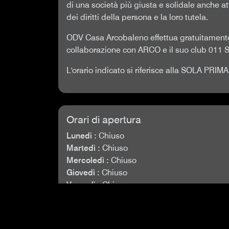
di una società più giusta e solidale anche at
dei diritti della persona e la loro tutela.
ODV Casa Arcobaleno effettua gratuitamente 
collaborazione con ARCO e il suo club 01
L'orario indicato si riferisce alla SOLA 
Orari di apertura
Lunedì :
Chiuso
Martedì :
Chiuso
Mercoledì :
Chiuso
Giovedì :
Chiuso
Venerdì :
Chiuso
Sabato :
Chiuso
Domenica :
16:00 - 19:00