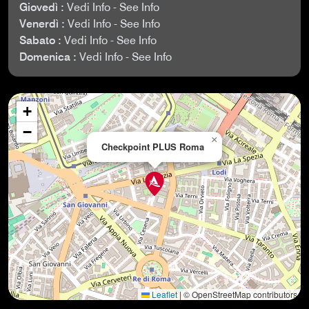
Giovedì :
Vedi Info - See Info
Venerdì :
Vedi Info - See Info
Sabato :
Vedi Info - See Info
Domenica :
Vedi Info - See Info
+
−
×
Checkpoint PLUS Roma
Leaflet
|
© OpenStreetMap contributors