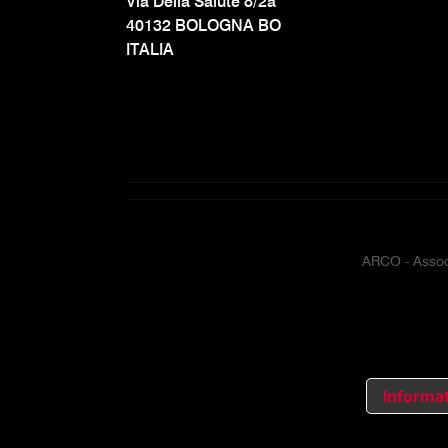
Via Della Salute 8/2a
40132 BOLOGNA BO
ITALIA
ARCO - Associ
Informat