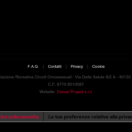
F.A.Q.
|
Contatti
|
Privacy
|
Cookie
azione Ricreativa Circoli Omosessuali - Via Della Salute 8/2 A - 4013
C.F. 9770 8510587
Website:
Danae Project s.r.l.
iva sulla raccolta
Le tue preferenze relative alla priva