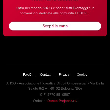
Entra nel mondo ARCO e scopri tutti i vantaggi e le
convenzioni dedicate alla comunità LGBTQ+.
Scopri le carte
F.A.Q.
|
Contatti
|
Privacy
|
Cookie
ARCO - Associazione Ricreativa Circoli Omosessuali - Via Della
Salute 8/2 A - 40132 Bologna (BO)
C.F. 9770 8510587
Website:
Danae Project s.r.l.