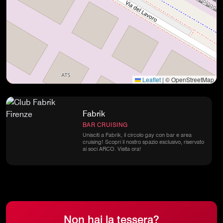
Leaflet
|
© OpenStreetMap
Fabrik
BAR CRUISING
Unisciti a Fabrik, il circolo gay con bar e area
cruising! Scopri il nostro spazio esclusivo, riservato
ai soci ARCO. Visita ora!
Non hai la tessera?