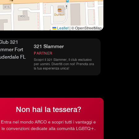
Leaflet
|
© OpenStreetMap
321 Slammer
PARTNER
Scopri il 321 Slammer, il club esclusivo
per uomini. Divertiti con noi! Prenota ora
la tua esperienza unica!
Non hai la tessera?
Entra nel mondo ARCO e scopri tutti i vantaggi e
le convenzioni dedicate alla comunità LGBTQ+.