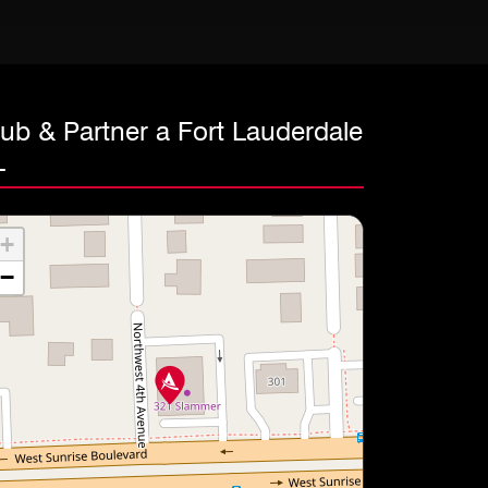
lub & Partner a Fort Lauderdale
L
+
−