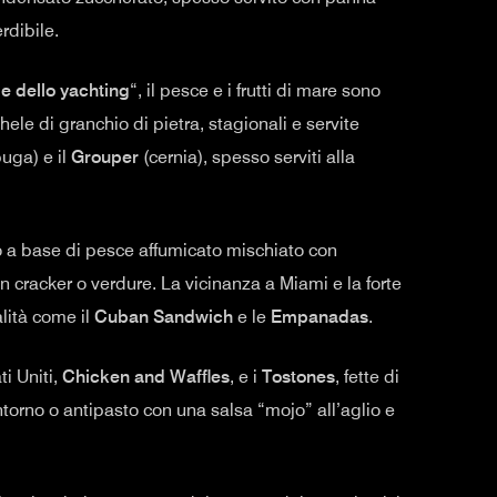
rdibile.
e dello yachting
“, il pesce e i frutti di mare sono
hele di granchio di pietra, stagionali e servite
uga) e il
Grouper
(cernia), spesso serviti alla
o a base di pesce affumicato mischiato con
 cracker o verdure. La vicinanza a Miami e la forte
alità come il
Cuban Sandwich
e le
Empanadas
.
ti Uniti,
Chicken and Waffles
, e i
Tostones
, fette di
ntorno o antipasto con una salsa “mojo” all’aglio e