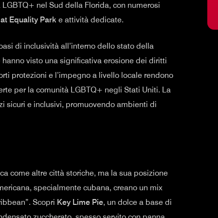
ta LGBTQ+ nel Sud della Florida, con numerosi
at Equality Park
e attività dedicate.
i di inclusività all’interno dello stato della
e hanno visto una significativa erosione dei diritti
rti protezioni e l’impegno a livello locale rendono
perte per la comunità LGBTQ+ negli Stati Uniti. La
i sicuri e inclusivi, promuovendo ambienti di
ca come altre città storiche, ma la sua posizione
noamericana, specialmente cubana, creano un mix
oribbean”. Scopri
Key Lime Pie
, un dolce a base di
condensato zuccherato, spesso servito con panna