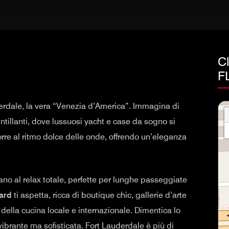
C
F
derdale, la vera “Venezia d’America”. Immagina di
intillanti, dove lussuosi yacht e case da sogno si
scorre al ritmo dolce delle onde, offrendo un’eleganza
no al relax totale, perfette per lunghe passeggiate
ard
ti aspetta, ricca di boutique chic, gallerie d’arte
della cucina locale e internazionale. Dimentica lo
ibrante ma sofisticata. Fort Lauderdale è più di