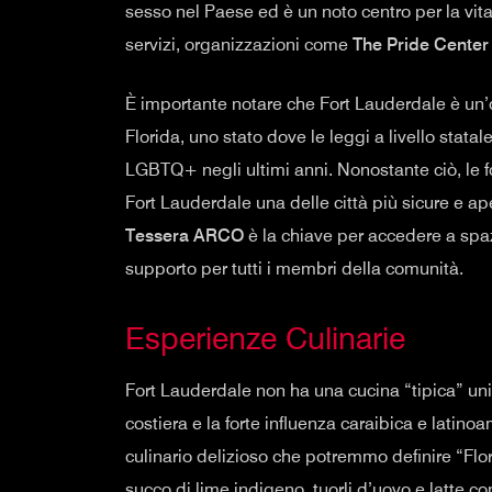
sesso nel Paese ed è un noto centro per la vi
servizi, organizzazioni come
The Pride Center 
È importante notare che Fort Lauderdale è un’oas
Florida, uno stato dove le leggi a livello statal
LGBTQ+ negli ultimi anni. Nonostante ciò, le fo
Fort Lauderdale una delle città più sicure e a
Tessera ARCO
è la chiave per accedere a spaz
supporto per tutti i membri della comunità.
Esperienze Culinarie
Fort Lauderdale non ha una cucina “tipica” uni
costiera e la forte influenza caraibica e lati
culinario delizioso che potremmo definire “Fl
succo di lime indigeno, tuorli d’uovo e latte 