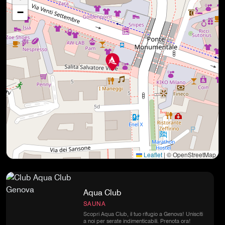
−
Leaflet
|
© OpenStreetMap
Aqua Club
SAUNA
Scopri Aqua Club, il tuo rifugio a Genova! Unisciti
a noi per serate indimenticabili. Prenota ora!