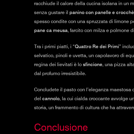
racchiude il calore della cucina isolana in un
senza gustare il
panino con panelle e crocchè
spesso condite con una spruzzata di limone per 
pane ca meusa
, farcito con milza e polmone di 
Tra i primi piatti, i “
Quattro Re dei Primi
” incl
selvatico, pinoli e uvetta, un capolavoro di equ
regina dei lievitati è lo
sfincione
, una pizza alt
dal profumo irresistibile.
Concludete il pasto con l’eleganza maestosa 
del
cannolo
, la cui cialda croccante avvolge un
storia, un frammento di cultura che ha attravers
Conclusione