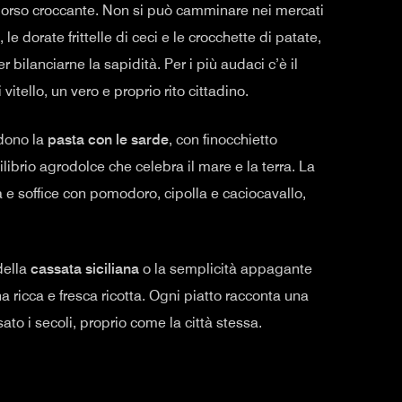
 morso croccante. Non si può camminare nei mercati
, le dorate frittelle di ceci e le crocchette di patate,
bilanciarne la sapidità. Per i più audaci c’è il
vitello, un vero e proprio rito cittadino.
udono la
pasta con le sarde
, con finocchietto
ilibrio agrodolce che celebra il mare e la terra. La
a e soffice con pomodoro, cipolla e caciocavallo,
della
cassata siciliana
o la semplicità appagante
a ricca e fresca ricotta. Ogni piatto racconta una
ato i secoli, proprio come la città stessa.