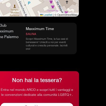
Leaflet
|
© OpenStreetMap
Maxximum Time
SAUNA
Scopri Maxximum Time, la tua oasi di
benessere! Unisciti a noi per eventi
culturali e crescita personale. Iscriviti
ora!
Non hai la tessera?
Entra nel mondo ARCO e scopri tutti i vantaggi e
le convenzioni dedicate alla comunità LGBTQ+.