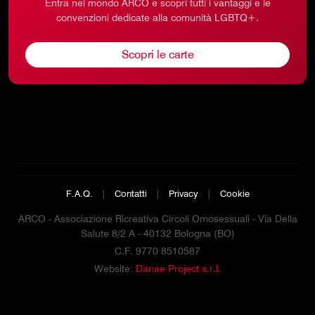
Entra nel mondo ARCO e scopri tutti i vantaggi e le
convenzioni dedicate alla comunità LGBTQ+.
Scopri le carte
F.A.Q.
|
Contatti
|
Privacy
|
Cookie
ARCO - Associazione Ricreativa Circoli Omosessuali - Via Della
Salute 8/2 A - 40132 Bologna (BO)
C.F. 9770 8510587
Website:
Danae Project s.r.l.