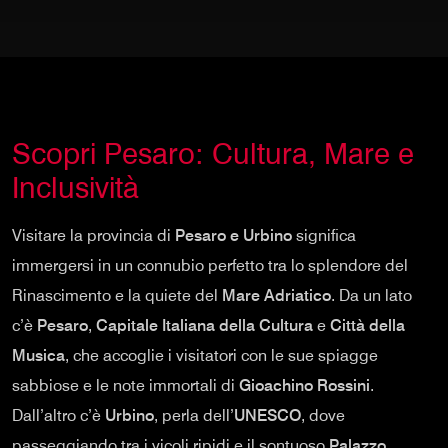
Scopri Pesaro: Cultura, Mare e
Inclusività
Visitare la provincia di
Pesaro e Urbino
significa
immergersi in un connubio perfetto tra lo splendore del
Rinascimento e la quiete del
Mare Adriatico
. Da un lato
c’è
Pesaro
,
Capitale Italiana della Cultura
e
Città della
Musica
, che accoglie i visitatori con le sue spiagge
sabbiose e le note immortali di
Gioachino Rossini
.
Dall’altro c’è
Urbino
, perla dell’
UNESCO
, dove
passeggiando tra i vicoli ripidi e il sontuoso
Palazzo