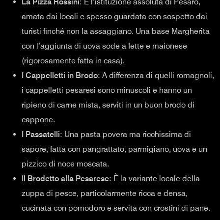
La Pizza Rossini
: È l’istituzione assoluta di Pesaro,
amata dai locali e spesso guardata con sospetto dai
turisti finché non la assaggiano. Una base Margherita
con l’aggiunta di uova sode a fette e maionese
(rigorosamente fatta in casa).
I Cappelletti in Brodo
: A differenza di quelli romagnoli,
i cappelletti pesaresi sono minuscoli e hanno un
ripieno di carne mista, serviti in un buon brodo di
cappone.
I Passatelli
: Una pasta povera ma ricchissima di
sapore, fatta con pangrattato, parmigiano, uova e un
pizzico di noce moscata.
Il Brodetto alla Pesarese
: È la variante locale della
zuppa di pesce, particolarmente ricca e densa,
cucinata con pomodoro e servita con crostini di pane.