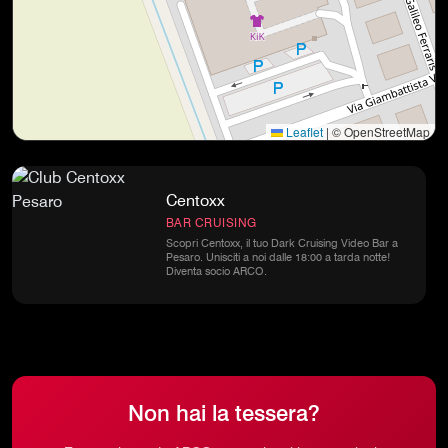
Leaflet
|
© OpenStreetMap
Centoxx
BAR CRUISING
Scopri Centoxx, il tuo Dark Cruising Video Bar a
Pesaro. Unisciti a noi dalle 18:00 a tarda notte!
Diventa socio ARCO.
Non hai la tessera?