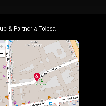
lub & Partner a Tolosa
+
−