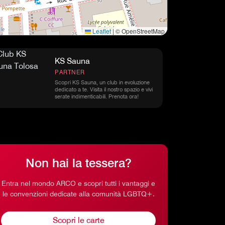
Leaflet
|
© OpenStreetMap
KS Sauna
PARTNER
Scopri KS Sauna, un club in evoluzione
dedicato a te. Visita il nostro spazio e vivi
serate indimenticabili. Prenota ora!
Non hai la tessera?
Entra nel mondo ARCO e scopri tutti i vantaggi e
le convenzioni dedicate alla comunità LGBTQ+.
Scopri le carte