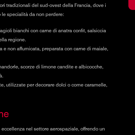
ri tradizionali del sud-ovest della Francia, dove i
co le specialità da non perdere:
 fagioli bianchi con carne di anatra confit, salsiccia
ella regione.
ca e non affumicata, preparata con carne di maiale,
mandorle, scorze di limone candite e albicocche,
à.
zate, utilizzate per decorare dolci o come caramelle,
ne
 eccellenza nel settore aerospaziale, offrendo un