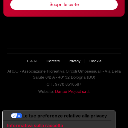
Scopri le carte
F.A.Q.
|
Contatti
|
Privacy
|
Cookie
ARCO - Associazione Ricreativa Circoli Omosessuali - Via Della
Salute 8/2 A - 40132 Bologna (BO)
C.F. 9770 8510587
Website:
Danae Project s.r.l.
Le tue preferenze relative alla privacy
Informativa sulla raccolta