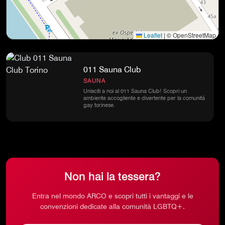
Leaflet
|
© OpenStreetMap
011 Sauna Club
SAUNA
Unisciti a noi al 011 Sauna Club! Scopri un
ambiente accogliente e divertente per la comunità
gay torinese.
Non hai la tessera?
Entra nel mondo ARCO e scopri tutti i vantaggi e le
convenzioni dedicate alla comunità LGBTQ+.