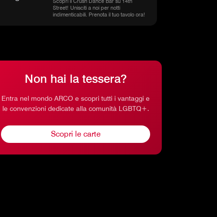
Scopri il Crush Dance Bar su 14th
Street! Unisciti a noi per notti
indimenticabili. Prenota il tuo tavolo ora!
Non hai la tessera?
Entra nel mondo ARCO e scopri tutti i vantaggi e
le convenzioni dedicate alla comunità LGBTQ+.
Scopri le carte