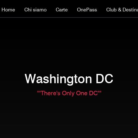
Home
Chi siamo
Carte
OnePass
Club & Destin
Washington DC
""There's Only One DC""