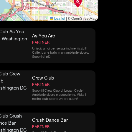
Leaflet
|
© OpenStreetMap
As You Are
PARTNER
Unisciti a noi per serate indimenticabili!
Caffè, bar e ballo in un ambiente sicuro.
Scopri di più!
Crew Club
PARTNER
Scopri il Crew Club di Logan Circle!
Ambiente sicuro e accogliente. Visita il
nostro club aperto 24 ore su 24!
Crush Dance Bar
PARTNER