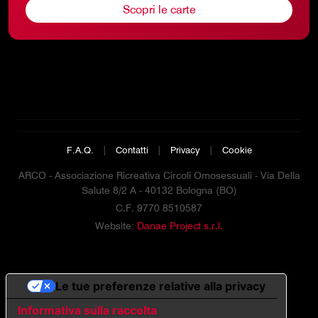
Scopri le carte
F.A.Q.
|
Contatti
|
Privacy
|
Cookie
ARCO - Associazione Ricreativa Circoli Omosessuali - Via Della
Salute 8/2 A - 40132 Bologna (BO)
C.F. 9770 8510587
Website:
Danae Project s.r.l.
Le tue preferenze relative alla privacy
Informativa sulla raccolta