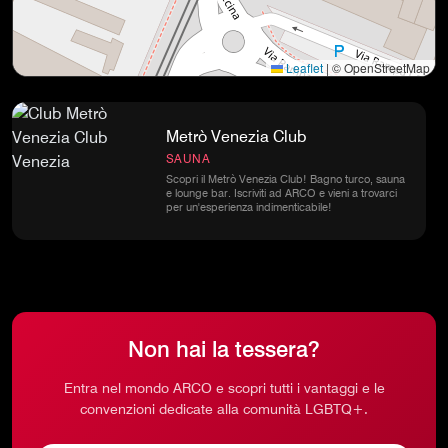
Leaflet
|
© OpenStreetMap
Metrò Venezia Club
SAUNA
Scopri il Metrò Venezia Club! Bagno turco, sauna
e lounge bar. Iscriviti ad ARCO e vieni a trovarci
per un'esperienza indimenticabile!
Non hai la tessera?
Entra nel mondo ARCO e scopri tutti i vantaggi e le
convenzioni dedicate alla comunità LGBTQ+.