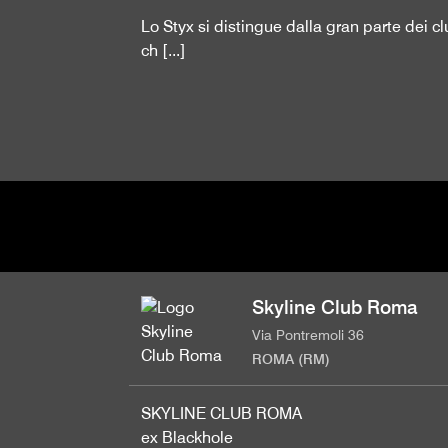
Lo Styx si distingue dalla gran parte dei c
ch [...]
Skyline Club Roma
Via Pontremoli 36
ROMA (RM)
SKYLINE CLUB ROMA
ex Blackhole