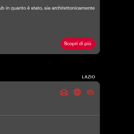
lub in quanto è stato, sia architettonicamente
Scopri di più
LAZIO