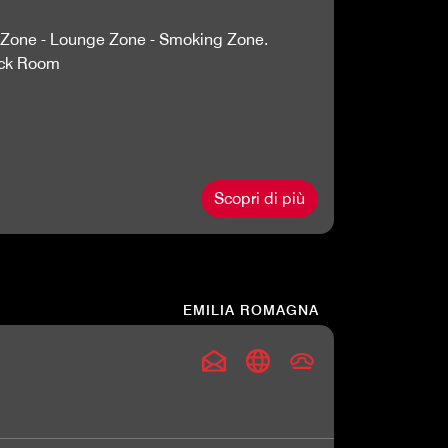
o Zone - Lounge Zone - Smoking Zone.
lack Room
Scopri di più
EMILIA ROMAGNA