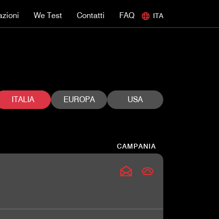
azioni
We Test
Contatti
FAQ
ITA
ITALIA
EUROPA
USA
CAMPANIA