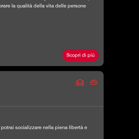
are la qualità della vita delle persone
Scopri di più
otrai socializzare nella piena libertà e