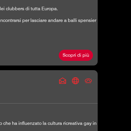
ei clubbers di tutta Europa.
incontrarsi per lasciare andare a balli spensier
Scopri di più
 che ha influenzato la cultura ricreativa gay in