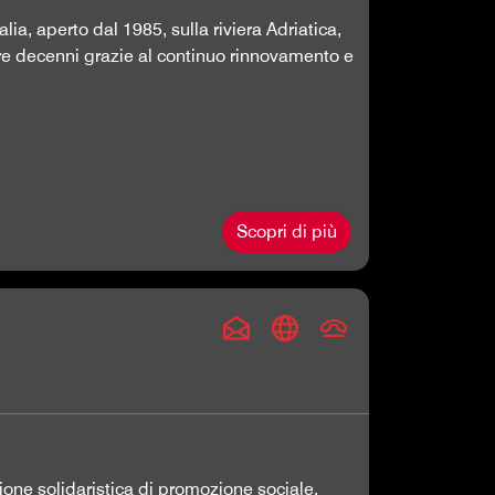
alia, aperto dal 1985, sulla riviera Adriatica,
tre decenni grazie al continuo rinnovamento e
Scopri di più
one solidaristica di promozione sociale,