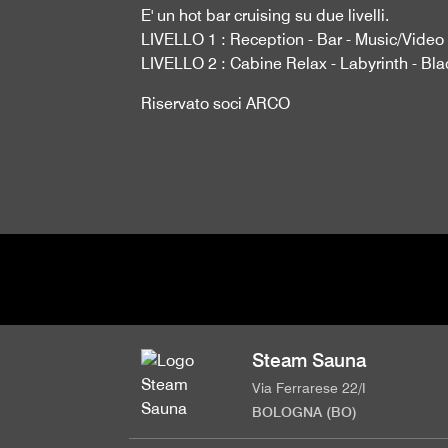
E' un hot bar cruising su due livelli.
LIVELLO 1 : Reception - Bar - Music/Vide
LIVELLO 2 : Cabine Relax - Labyrinth - B
Riservato soci ARCO
Steam Sauna
Via Ferrarese 22/I
BOLOGNA (BO)