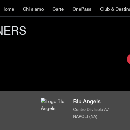
Home
Chi siamo
Carte
OnePass
Club & Destin
NERS
Blu Angels
Centro Dir. Isola A7
NAPOLI (NA)