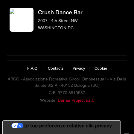
Crush Dance Bar
2007 14th Street NW
WASHINGTON DC
F.A.Q.
|
Contacts
|
Privacy
|
Cookie
ARCO - Associazione Ricreativa Circoli Omosessuali - Via Della
Salute 8/2 A - 40132 Bologna (BO)
C.F. 9770 8510587
Website:
Danae Project s.r.l.
Le tue preferenze relative alla privacy