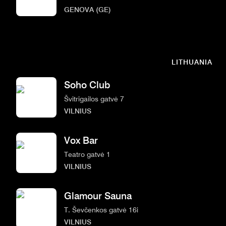
GENOVA (GE)
LITHUANIA
Soho Club
Švitrigailos gatvė 7
VILNIUS
Vox Bar
Teatro gatvė 1
VILNIUS
Glamour Sauna
T. Ševčenkos gatvė 16i
VILNIUS