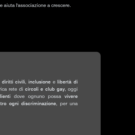
tre aiuta l'associazione a crescere.
e
diritti civili
,
inclusione
e
libertà di
ica rete di
circoli e club gay
, oggi
ienti
dove ognuno possa
vivere
tro ogni discriminazione
, per una