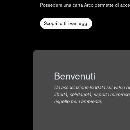
Possedere una carta Arco permette di accede
Scopri tutti i vantaggi
Benvenuti
Un’associazione fondata sui valori di
libertà, solidarietà, rispetto reciproco
rispetto per l’ambiente.