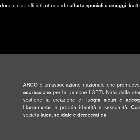
re ai club affiliati, ottenendo
offerte speciali e omaggi
. Inol
ARCO
è un’associazione nazionale che promuov
espressione
per le persone LGBTI. Nata dalla stor
sostiene la creazione di
luoghi sicuri e accogl
,
liberamente
la propria identità e sessualità.
Con
società
laica, solidale e democratica
.