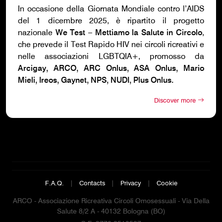
In occasione della Giornata Mondiale contro l’AIDS
del 1 dicembre 2025, è ripartito il progetto
nazionale
We Test – Mettiamo la Salute in Circolo
,
che prevede il Test Rapido HIV nei circoli ricreativi e
nelle associazioni LGBTQIA+, promosso da
Arcigay, ARCO, ARC Onlus, ASA Onlus, Mario
Mieli, Ireos, Gaynet, NPS, NUDI, Plus Onlus.
Discover more
F.A.Q.
|
Contacts
|
Privacy
|
Cookie
ARCO - Associazione Ricreativa Circoli Omosessuali - Via Della
Salute 8/2 A - 40132 Bologna (BO)