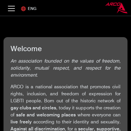
ENG
Welcome
An association founded on the values of freedom,
solidarity, mutual respect, and respect for the
environment.
ARCO is a national association that promotes civil
rights, inclusion, and freedom of expression for
LGBTI people. Born out of the historic network of
gay clubs and circles
, today it supports the creation
of
safe and welcoming places
where everyone can
live freely
according to their identity and sexuality.
Against all discrimination
, for a
secular, supportive,